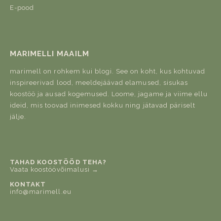
E-pood
MARIMELLI MAAILM
marimell on rohkem kui blogi. See on koht, kus kohtuvad
inspireerivad lood, meeldejäävad elamused, sisukas
koostöö ja ausad kogemused. Loome, jagame ja viime ellu
ideid, mis toovad inimesed kokku ning jätavad päriselt
jälje.
TAHAD KOOSTÖÖD TEHA?
Vaata koostöövõimalusi →
KONTAKT
info@marimell.eu