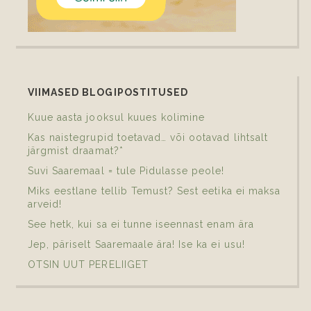
VIIMASED BLOGIPOSTITUSED
Kuue aasta jooksul kuues kolimine
Kas naistegrupid toetavad… või ootavad lihtsalt
järgmist draamat?*
Suvi Saaremaal = tule Pidulasse peole!
Miks eestlane tellib Temust? Sest eetika ei maksa
arveid!
See hetk, kui sa ei tunne iseennast enam ära
Jep, päriselt Saaremaale ära! Ise ka ei usu!
OTSIN UUT PERELIIGET