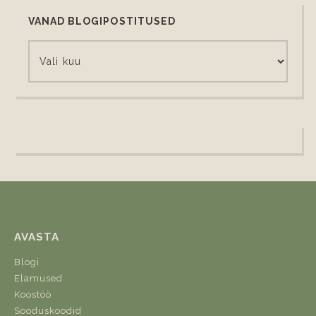
VANAD BLOGIPOSTITUSED
AVASTA
Blogi
Elamused
Koostöö
Sooduskoodid