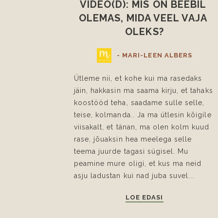
VIDEO(D): MIS ON BEEBIL 
OLEMAS, MIDA VEEL VAJA 
OLEKS?
- MARI-LEEN ALBERS
Ütleme nii, et kohe kui ma rasedaks
jäin, hakkasin ma saama kirju, et tahaks
koostööd teha, saadame sulle selle,
teise, kolmanda.. Ja ma ütlesin kõigile
viisakalt, et tänan, ma olen kolm kuud
rase, jõuaksin hea meelega selle
teema juurde tagasi sügisel. Mu
peamine mure oligi, et kus ma neid
asju ladustan kui nad juba suvel...
LOE EDASI