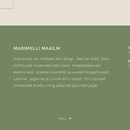
MARIMELLI MAAILM
marimell on rohkem kui blogi. See on koht, kus
kohtuvad inspireerivad lood, meeldejäävad
elamused, sisukas koostöö ja ausad kogemused.
Loome, jagame ja viime ellu ideid, mis toovad
inimesed kokku ning jätavad päriselt jälje.
Üles