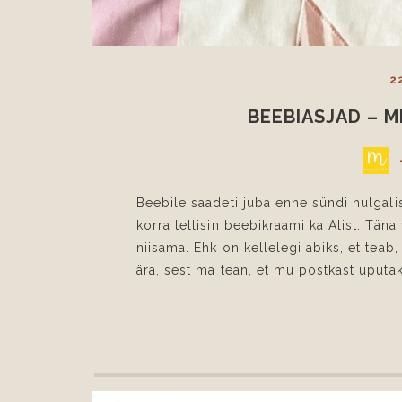
2
BEEBIASJAD – M
Beebile saadeti juba enne sündi hulgalis
korra tellisin beebikraami ka Alist. Tän
niisama. Ehk on kellelegi abiks, et teab
ära, sest ma tean, et mu postkast uputaks