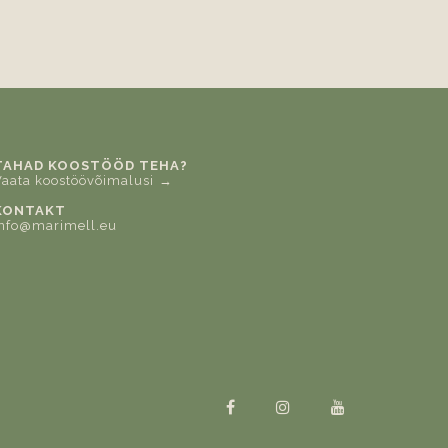
TAHAD KOOSTÖÖD TEHA?
Vaata koostöövõimalusi →
KONTAKT
info@marimell.eu