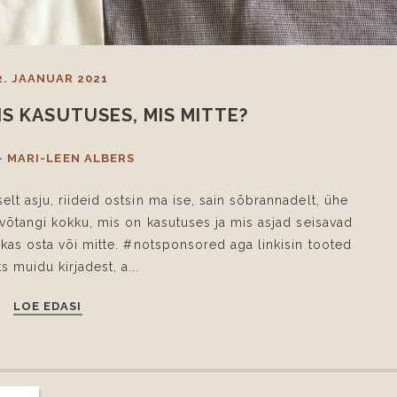
2. JAANUAR 2021
IS KASUTUSES, MIS MITTE?
- MARI-LEEN ALBERS
elt asju, riideid ostsin ma ise, sain sõbrannadelt, ühe
a võtangi kokku, mis on kasutuses ja mis asjad seisavad
, kas osta või mitte. #notsponsored aga linkisin tooted
 muidu kirjadest, a...
LOE EDASI