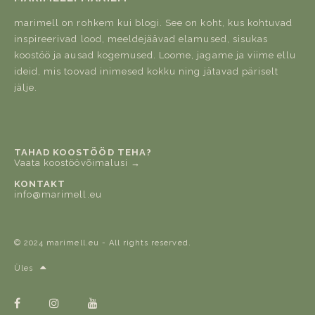
marimell on rohkem kui blogi. See on koht, kus kohtuvad
inspireerivad lood, meeldejäävad elamused, sisukas
koostöö ja ausad kogemused. Loome, jagame ja viime ellu
ideid, mis toovad inimesed kokku ning jätavad päriselt
jälje.
TAHAD KOOSTÖÖD TEHA?
Vaata koostöövõimalusi →
KONTAKT
info@marimell.eu
© 2024 marimell.eu - All rights reserved.
Üles