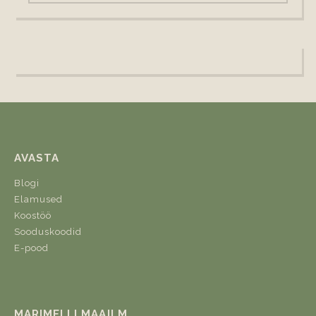
AVASTA
Blogi
Elamused
Koostöö
Sooduskoodid
E-pood
MARIMELLI MAAILM