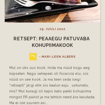
19. JUULI 2022
RETSEPT: PEAAEGU PATUVABA 
KOHUPIIMAKOOK
- MARI-LEEN ALBERS
Mul on üks uus kook, mida ma nüüd kogu aeg
küpsetan. Nagu vahepeal oli focaccia elu, siis
nüüd on see kook. Ja ma teen seda isegi
“retsepti” järgi ehk siis kaalun asju.. uskumatu,
mis? Mul kunagi oli kapis kaks pakki kohupiima
mingist PR pakist ja ma tahtsin need ära kasutada.
Ma ei ole suurem asi...