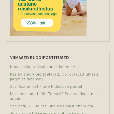
VIIMASED BLOGIPOSTITUSED
Kuue aasta jooksul kuues kolimine
Kas naistegrupid toetavad… või ootavad lihtsalt
järgmist draamat?*
Suvi Saaremaal = tule Pidulasse peole!
Miks eestlane tellib Temust? Sest eetika ei maksa
arveid!
See hetk, kui sa ei tunne iseennast enam ära
Jep, päriselt Saaremaale ära! Ise ka ei usu!