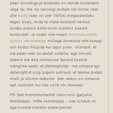
paari korsetiga ja tänaseks on nende tootevalik
väga lai, ma ise valisingi endale sel korral veel
ühe
body
(see on see TikToki megasaledaks
tegev body, mida te olete kindlasti näinud,
kuidas püksid kohe kolm numbrit suured
tunduvad). Ja lisaks ühe maani
hommikumantli
puhvis varrukatega
, millega õnnestub ehk kunagi
siin kodus hõljuda kui lapsi pole.. võimalik, et
ma pean veel 10 aastat ootama, aga ilmselt
leiame me ikka võimaluse lapsed kuskile
mängima saata, et
datenighti
da.. me viimase aja
datenight
id ongi pigem sellised, et teeme pudeli
mulli ja istume vaikuses. See vaikus on viimasel
ajal olulisem kui hea söök või massaaž.
PS! See hommikumantel liikus mul igaljuhul
kleidikappi, mitte vannituppa – see tundub nii
äge kuskile kleidile peale panna!