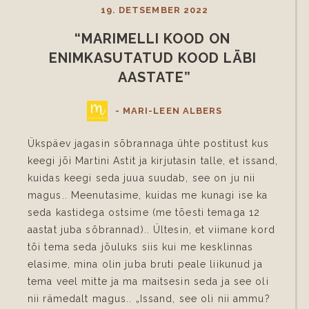
19. DETSEMBER 2022
“MARIMELLI KOOD ON 
ENIMKASUTATUD KOOD LÄBI 
AASTATE”
- MARI-LEEN ALBERS
Ükspäev jagasin sõbrannaga ühte postitust kus
keegi jõi Martini Astit ja kirjutasin talle, et issand,
kuidas keegi seda juua suudab, see on ju nii
magus.. Meenutasime, kuidas me kunagi ise ka
seda kastidega ostsime (me tõesti temaga 12
aastat juba sõbrannad).. Ültesin, et viimane kord
tõi tema seda jõuluks siis kui me kesklinnas
elasime, mina olin juba bruti peale liikunud ja
tema veel mitte ja ma maitsesin seda ja see oli
nii rämedalt magus.. „Issand, see oli nii ammu?