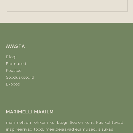
AVASTA
Blogi
Elamused
Koostöö
Sooduskoodid
E-pood
MARIMELLI MAAILM
marimell on rohkem kui blogi. See on koht, kus kohtuvad
inspireerivad lood, meeldejäävad elamused, sisukas