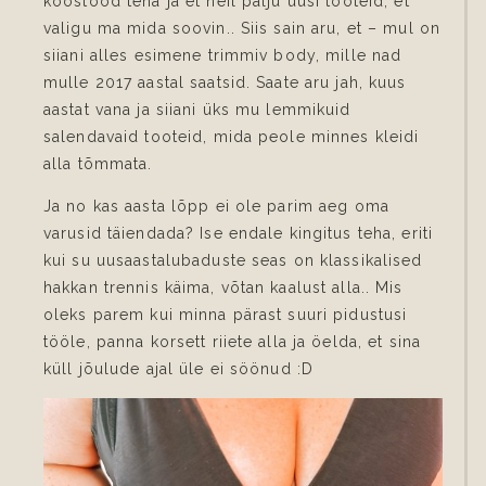
koostööd teha ja et neil palju uusi tooteid, et
valigu ma mida soovin.. Siis sain aru, et – mul on
siiani alles esimene trimmiv body, mille nad
mulle 2017 aastal saatsid. Saate aru jah, kuus
aastat vana ja siiani üks mu lemmikuid
salendavaid tooteid, mida peole minnes kleidi
alla tõmmata.
Ja no kas aasta lõpp ei ole parim aeg oma
varusid täiendada? Ise endale kingitus teha, eriti
kui su uusaastalubaduste seas on klassikalised
hakkan trennis käima, võtan kaalust alla.. Mis
oleks parem kui minna pärast suuri pidustusi
tööle, panna korsett riiete alla ja öelda, et sina
küll jõulude ajal üle ei söönud :D