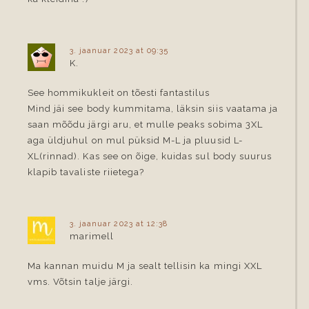
3. jaanuar 2023 at 09:35
K.
See hommikukleit on tõesti fantastilus
Mind jäi see body kummitama, läksin siis vaatama ja
saan mõõdu järgi aru, et mulle peaks sobima 3XL
aga üldjuhul on mul püksid M-L ja pluusid L-
XL(rinnad). Kas see on õige, kuidas sul body suurus
klapib tavaliste riietega?
3. jaanuar 2023 at 12:38
marimell
Ma kannan muidu M ja sealt tellisin ka mingi XXL
vms. Võtsin talje järgi.