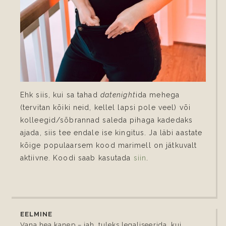
Ehk siis, kui sa tahad
datenight
ida mehega
(tervitan kõiki neid, kellel lapsi pole veel) või
kolleegid/sõbrannad saleda pihaga kadedaks
ajada, siis tee endale ise kingitus. Ja läbi aastate
kõige populaarsem kood marimell on jätkuvalt
aktiivne. Koodi saab kasutada
siin
.
EELMINE
Vana hea kanep – jah, tuleks legaliseerida, kui