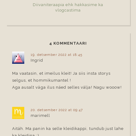
Diivaniteraapia ehk hakkasime ka
vlogcastima
4 KOMMENTAARI
19. detsember 2022 at 18:45
Ingrid
Ma vaatasin, et imeilus kleit! Ja siis insta storys
selgus, et hommikumantel !
Aga ausalt väga ilus näed selles välja! Nagu wooow!
20. detsember 2022 at 09:47
marimell
Aitäh. Ma panin ka selle kleidikappi, tundub just lahe
ka kleidina :)