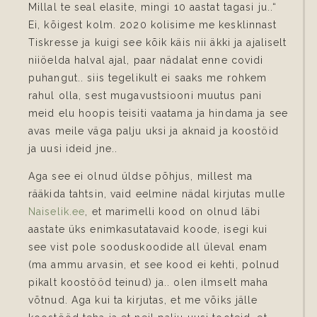
Millal te seal elasite, mingi 10 aastat tagasi ju..“
Ei, kõigest kolm. 2020 kolisime me kesklinnast
Tiskresse ja kuigi see kõik käis nii äkki ja ajaliselt
niiöelda halval ajal, paar nädalat enne covidi
puhangut.. siis tegelikult ei saaks me rohkem
rahul olla, sest mugavustsiooni muutus pani
meid elu hoopis teisiti vaatama ja hindama ja see
avas meile väga palju uksi ja aknaid ja koostöid
ja uusi ideid jne..
Aga see ei olnud üldse põhjus, millest ma
rääkida tahtsin, vaid eelmine nädal kirjutas mulle
Naiselik.ee
, et marimelli kood on olnud läbi
aastate üks enimkasutatavaid koode, isegi kui
see vist pole sooduskoodide all üleval enam
(ma ammu arvasin, et see kood ei kehti, polnud
pikalt koostööd teinud) ja.. olen ilmselt maha
võtnud. Aga kui ta kirjutas, et me võiks jälle