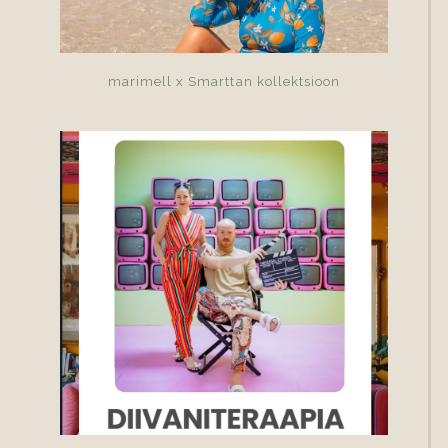
marimell x Smarttan kollektsioon